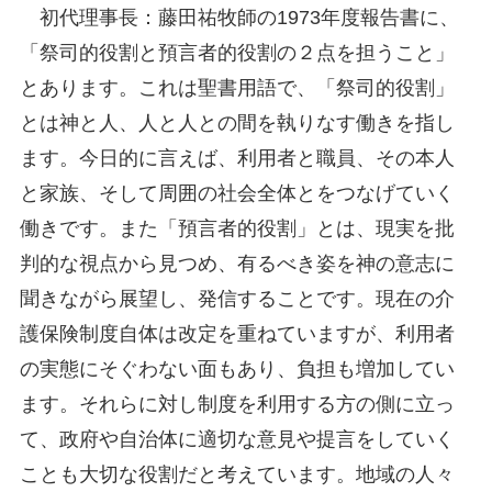
初代理事長：藤田祐牧師の
1973
年度報告書に、
「祭司的役割と預言者的役割の２点を担うこと」
とあります。これは聖書用語で、「祭司的役割」
とは神と人、人と人との間を執りなす働きを指し
ます。今日的に言えば、利用者と職員、その本人
と家族、そして周囲の社会全体とをつなげていく
働きです。また「預言者的役割」とは、現実を批
判的な視点から見つめ、有るべき姿を神の意志に
聞きながら展望し、発信することです。現在の介
護保険制度自体は改定を重ねていますが、利用者
の実態にそぐわない面もあり、負担も増加してい
ます。それらに対し制度を利用する方の側に立っ
て、政府や自治体に適切な意見や提言をしていく
ことも大切な役割だと考えています。地域の人々