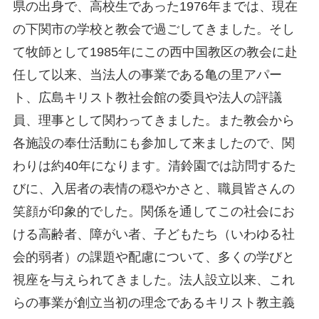
県の出身で、高校生であった
1976
年までは、現在
の下関市の学校と教会で過ごしてきました。そし
て牧師として
1985
年にこの西中国教区の教会に赴
任して以来、当法人の事業である亀の里アパー
ト、広島キリスト教社会館の委員や法人の評議
員、理事として関わってきました。また教会から
各施設の奉仕活動にも参加して来ましたので、関
わりは約
40
年になります。清鈴園では訪問するた
びに、入居者の表情の穏やかさと、職員皆さんの
笑顔が印象的でした。関係を通してこの社会にお
ける高齢者、障がい者、子どもたち（いわゆる社
会的弱者）の課題や配慮について、多くの学びと
視座を与えられてきました。法人設立以来、これ
らの事業が創立当初の理念であるキリスト教主義